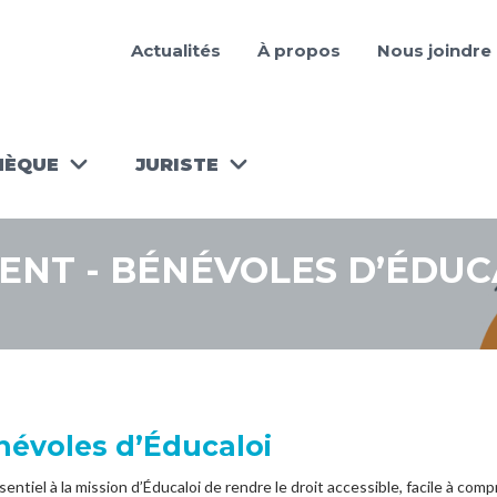
Actualités
À propos
Nous joindre
HÈQUE
JURISTE
ANIMEZ
ÈQUES
UN
NT - BÉNÉVOLES D’ÉDUC
ATELIER!
COFFRE À
OUTILS DES
JURISTES
BÉNÉVOLES
évoles d’Éducaloi
ntiel à la mission d’Éducaloi de rendre le droit accessible, facile à compr