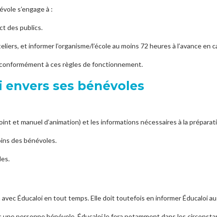
évole s’engage à :
ct des publics.
iers, et informer l’organisme/l’école au moins 72 heures à l’avance en cas
 conformément à ces règles de fonctionnement.
 envers ses bénévoles
nt et manuel d’animation) et les informations nécessaires à la préparati
oins des bénévoles.
les.
vec Éducaloi en tout temps. Elle doit toutefois en informer Éducaloi au 
ec une personne bénévole. Éducaloi le fera notamment dans les circonsta