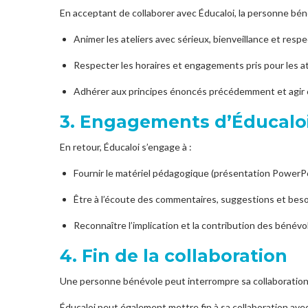
En acceptant de collaborer avec Éducaloi, la personne bén
Animer les ateliers avec sérieux, bienveillance et respe
Respecter les horaires et engagements pris pour les atel
Adhérer aux principes énoncés précédemment et agir
3. Engagements d’Éducaloi
En retour, Éducaloi s’engage à :
Fournir le matériel pédagogique (présentation PowerPoi
Être à l’écoute des commentaires, suggestions et bes
Reconnaître l’implication et la contribution des bénévo
4. Fin de la collaboration
Une personne bénévole peut interrompre sa collaboration a
Éducaloi peut également mettre fin à sa collaboration av