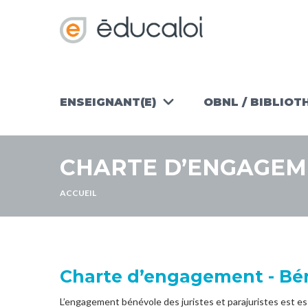
ENSEIGNANT(E)
OBNL / BIBLIOT
ACTIVITÉS
ATELIERS EN
D'ÉDUCATION
OBNL/BIBLIOTH
CHARTE D’ENGAGEME
JURIDIQUE
TROUSSES
TROUVER
PÉDAGOGIQUES
UNE
CLÉS EN MAIN
ACCUEIL
ACTIVITÉ
POUR OBNL
RESSOURCES
EXTERNES
Charte d’engagement - Bén
L’engagement bénévole des juristes et parajuristes est esse