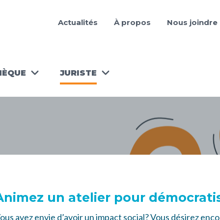
Actualités
À propos
Nous joindre
HÈQUE
JURISTE
ANIMEZ
ÈQUES
UN
ATELIER!
COFFRE À
OUTILS DES
JURISTES
BÉNÉVOLES
Animez un atelier pour démocratise
ous avez envie d’avoir un impact social? Vous désirez enco