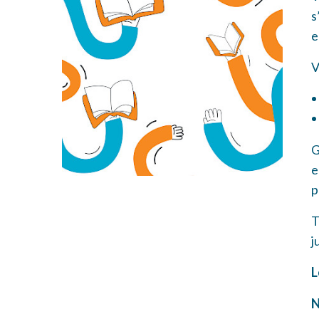
s
e
V
G
e
p
T
j
L
N