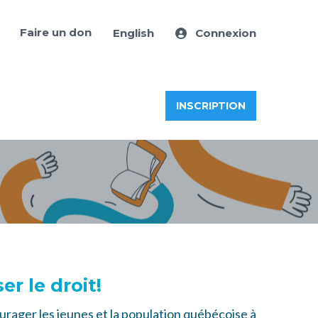
Faire un don
English
Connexion
INSCRIPTION
r le droit!
urager les jeunes et la population québécoise à